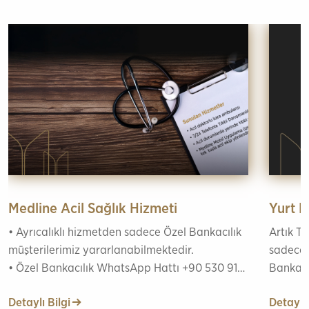
Medline Acil Sağlık Hizmeti
Yurt 
• Ayrıcalıklı hizmetden sadece Özel Bankacılık
Artık T
müşterilerimiz yararlanabilmektedir.
sadece 
• Özel Bankacılık WhatsApp Hattı +90 530 917
Bankacı
4114
Detaylı Bilgi
Detaylı 
• Bankamız sorumluluğu ayrıcalıklı hizmetler ile