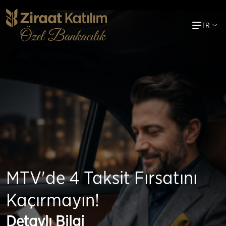
Ana
TR
içeriğe
atla
MTV'de 4 Taksit Fırsatını
Kaçırmayın!
Detaylı Bilgi