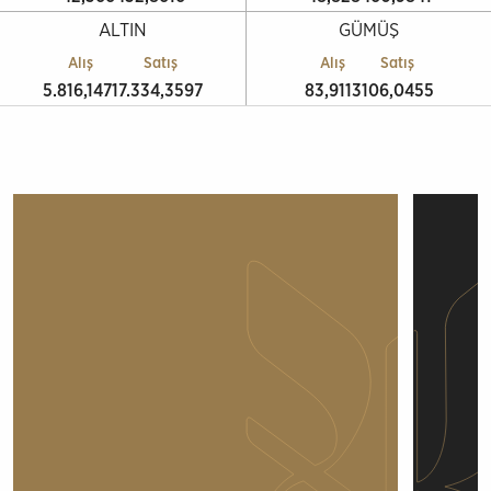
ALTIN
GÜMÜŞ
Alış
Satış
Alış
Satış
5.816,1471
7.334,3597
83,9113
106,0455