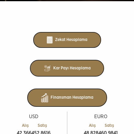
Zekat Hesaplama
Kar Payı Hesaplama
Finansman Hesaplama
USD
EURO
Alış
Satış
Alış
Satış
42,3664
52,8616
48,8284
60,9841