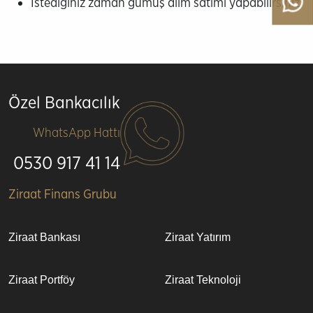
İstediğiniz zaman gümüş alım satımı yapabilirsiniz.
Özel Bankacılık
WhatsApp Hattı
0530 917 41 14
Alt
Ziraat Finans Grubu
bilgi
Ziraat Bankası
Ziraat Yatırım
Ziraat Portföy
Ziraat Teknoloji