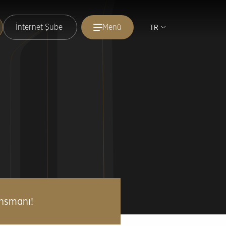
İnternet Şube
Menü
TR
ansmanı!