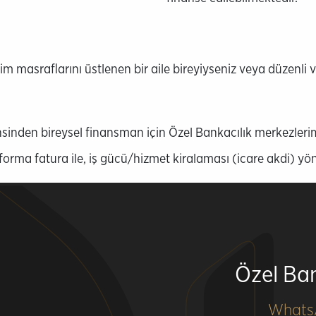
tim masraflarını üstlenen bir aile bireyiyseniz veya düzenli 
inden bireysel finansman için Özel Bankacılık merkezlerimiz
forma fatura ile, iş gücü/hizmet kiralaması (icare akdi) yö
Özel Ban
Whats