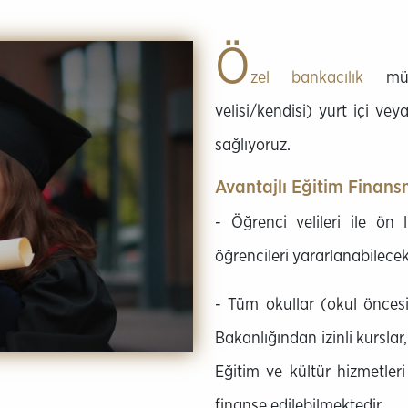
Ö
zel bankacılık
müşt
velisi/kendisi) yurt içi ve
sağlıyoruz.
Avantajlı Eğitim Finans
- Öğrenci velileri ile ön 
öğrencileri yararlanabilecekt
- Tüm okullar (okul öncesi 
Bakanlığından izinli kurslar
Eğitim ve kültür hizmetler
finanse edilebilmektedir.