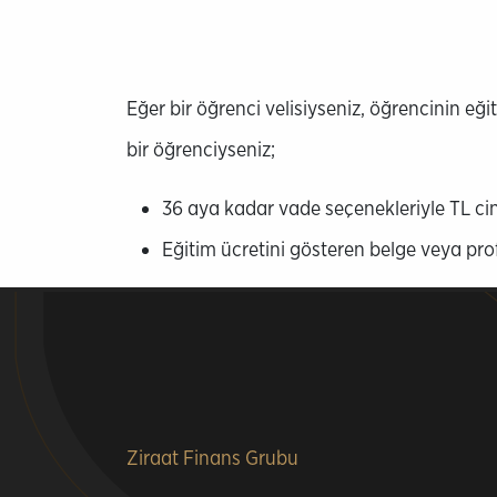
Eğer bir öğrenci velisiyseniz, öğrencinin eği
bir öğrenciyseniz;
36 aya kadar vade seçenekleriyle TL cins
Eğitim ücretini gösteren belge veya pro
Alt
Ziraat Finans Grubu