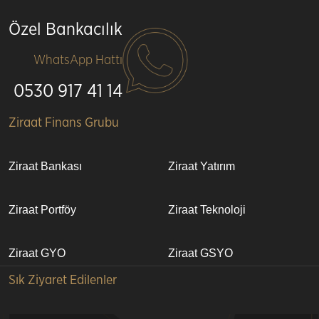
Özel Bankacılık
WhatsApp Hattı
0530 917 41 14
Alt
Ziraat Finans Grubu
bilgi
Ziraat Bankası
Ziraat Yatırım
Ziraat Portföy
Ziraat Teknoloji
Ziraat GYO
Ziraat GSYO
Sık Ziyaret Edilenler