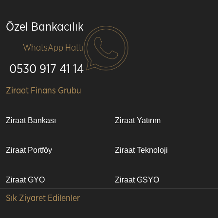
Özel Bankacılık
WhatsApp Hattı
0530 917 41 14
Alt
Ziraat Finans Grubu
bilgi
Ziraat Bankası
Ziraat Yatırım
Ziraat Portföy
Ziraat Teknoloji
Ziraat GYO
Ziraat GSYO
Sık Ziyaret Edilenler