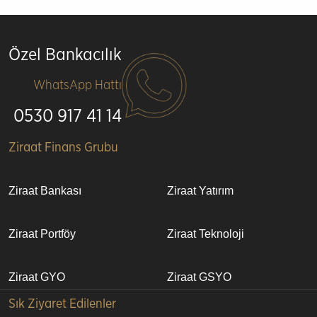
Özel Bankacılık
WhatsApp Hattı
0530 917 41 14
Alt
Ziraat Finans Grubu
bilgi
Ziraat Bankası
Ziraat Yatırım
Ziraat Portföy
Ziraat Teknoloji
Ziraat GYO
Ziraat GSYO
Sık Ziyaret Edilenler