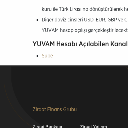
kuru ile Türk Lirası'na dönüştürülerek he
Diğer döviz cinsleri USD, EUR, GBP ve 
YUVAM hesap açılışı gerçekleştirilecekti
YUVAM Hesabı Açılabilen Kanal
Şube
Alt
Ziraat Finans Grubu
bilgi
Ziraat Bankası
Ziraat Yatırım