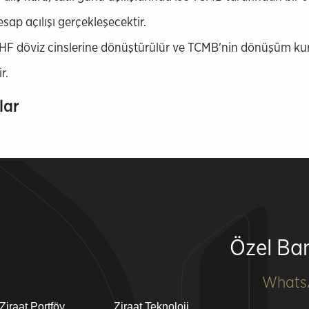
sap açılışı gerçekleşecektir.
CHF döviz cinslerine dönüştürülür ve TCMB'nin dönüşüm kuru
r.
lar
Özel Ban
Whats
Ziraat Portföy
Ziraat Teknoloji