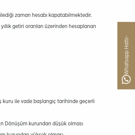
dilediği zaman hesabı kapatabilmektedir.
ıllık getiri oranları üzerinden hesaplanan
Whatsapp Hattı
uru ile vade başlangıç tarihinde geçerli
unun Dönüşüm kurundan düşük olması
şüm kurundan yüksek olması