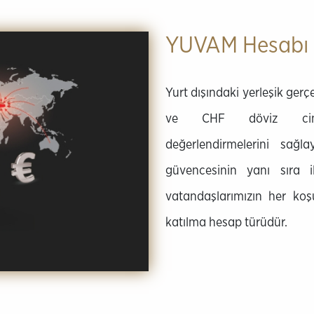
YUVAM Hesabı 
Yurt dışındaki yerleşik ger
ve CHF döviz cinsin
değerlendirmelerini sağ
güvencesinin yanı sıra 
vatandaşlarımızın her koş
katılma hesap türüdür.