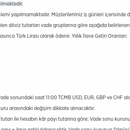
ilmektedir.
lemi yapılmamaktadır. Müşterilerimiz iş günleri içerisinde 
 döviz tutarları vade gruplarına göre aşağıda belirlenen y
ınca Türk Lirası olarak ödenir. Yıllık İlave Getiri Oranları:
de sonundaki saat 11:00 TCMB USD, EUR, GBP ve CHF alış k
u arasındaki değişim dikkate alınacaktır.
utarı ile hesabın kâr payı tutarına göre; Vade sonu kur
payı + ilave getiri ödenecektir. Vade sonu kurunun Dönü