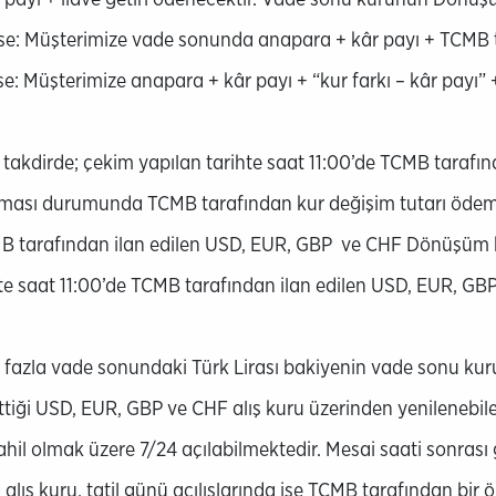
 ise: Müşterimize vade sonunda anapara + kâr payı + TCMB t
 ise: Müşterimize anapara + kâr payı + “kur farkı – kâr payı” 
takdirde; çekim yapılan tarihte saat 11:00’de TCMB tarafın
ası durumunda TCMB tarafından kur değişim tutarı ödem
TCMB tarafından ilan edilen USD, EUR, GBP ve CHF Dönüşü
te saat 11:00’de TCMB tarafından ilan edilen USD, EUR, GB
 fazla vade sonundaki Türk Lirası bakiyenin vade sonu kuru 
ettiği USD, EUR, GBP ve CHF alış kuru üzerinden yenilenebile
 dahil olmak üzere 7/24 açılabilmektedir. Mesai saati sonras
alış kuru, tatil günü açılışlarında ise TCMB tarafından bir ö