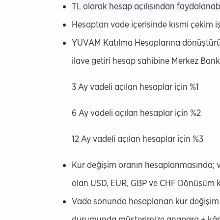
TL olarak hesap açılışından faydalanab
Hesaptan vade içerisinde kısmi çekim iş
YUVAM Katılma Hesaplarına dönüştürülen
ilave getiri hesap sahibine Merkez Bankas
3 Ay vadeli açılan hesaplar için %1
6 Ay vadeli açılan hesaplar için %2
12 Ay vadeli açılan hesaplar için %3
Kur değişim oranın hesaplanmasında; va
olan USD, EUR, GBP ve CHF Dönüşüm kur
Vade sonunda hesaplanan kur değişim t
durumunda müşterimize anapara + kâr 