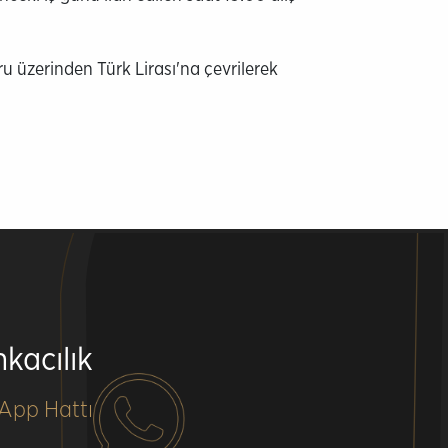
 üzerinden Türk Lirası'na çevrilerek
kacılık
App Hattı