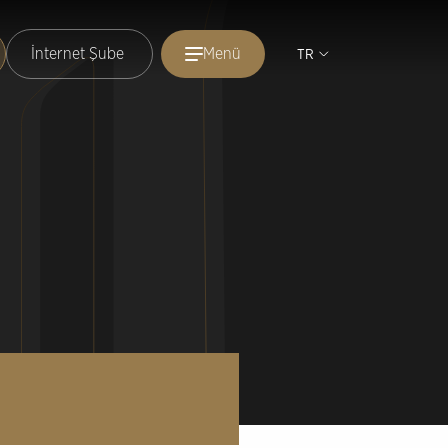
İnternet Şube
Menü
TR