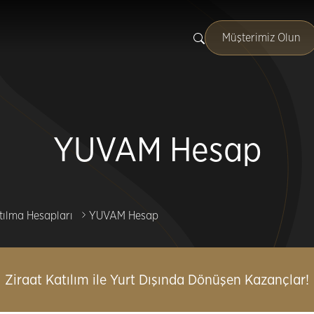
Müşterimiz Olun
YUVAM Hesap
tılma Hesapları
YUVAM Hesap
Ziraat Katılım ile Yurt Dışında Dönüşen Kazançlar!