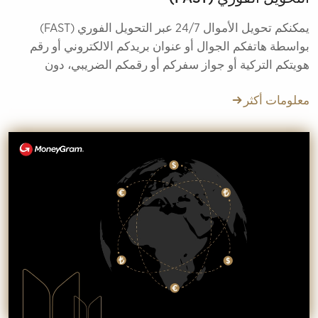
يمكنكم تحويل الأموال 24/7 عبر التحويل الفوري (FAST)
بواسطة هاتفكم الجوال أو عنوان بريدكم الالكتروني أو رقم
هويتكم التركية أو جواز سفركم أو رقمكم الضريبي، دون
الحاجة لرقم الحساب أو رقم الأيبان.
معلومات أكثر