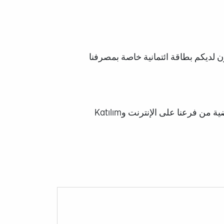
لافتراضية عبر فرعنا على الإنترنت وKatılım Mobil، يجب أن يكون لديكم بطاقة ائتمانية خاصة بمصرفنا
يمكنكم تغيير حد بطاقتكم الافتراضية في الوقت الذي تريدونه من القائمة المتعلقة بالبطاقة الافتراضية من فرعنا على الإنترنت وKatılım