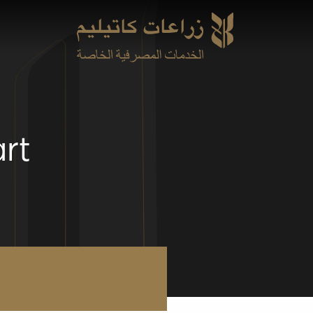
Skip
to
main
content
nkkart