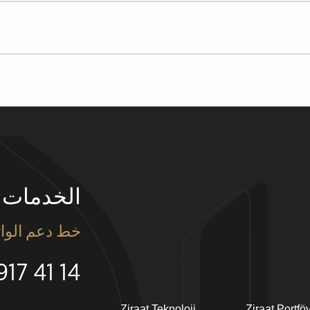
الخدمات 
خط دعم الوا
14 41 917 0530
Ziraat Teknoloji
Ziraat Portfö